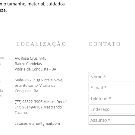
omo tamanho, material, cuidados 
eza.
LOCALIZAÇÃO
CONTATO
iva
Av. Rosa Cruz nº45
a
Bairro Candeias
Vitória da Conquista - BA
,
Sede- 892 R. Tg Vinte e Nove,
espirito santo, Vitória da
da
Conquista- Ba
e
(77) 98822-3906 Mestre Dendê
(77) 98149-0107 Mestrando
Tucano
cetasecretaria@gmail.com