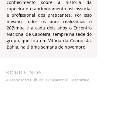
conhecimento sobre a história da
capoeira e o aprimoramento psicossocial
e profissional dos praticantes. Por isso
mesmo, todos os anos realizamos o
20Bimba e a cada dois anos o Encontro
Nacional de Capoeira, sempre na sede do
grupo, que fica em Vitória da Conquista,
Bahia, na última semana de novembro
SOBRE NÓS
A Associação Cultural, Educacional, Desportiva
e Artística de Capoeira, também denominada
Centro Educacional de Treinamento Arte e
Movimento Capoeira Escola – CETA, é uma
entidade civil, de representação comunitária,
de caráter social, cultural, esportivo e
filantrópico, para prática da capoeira, fundada
em 20 de novembro de 1999, no município de
Vitória da Conquista, Bahia.