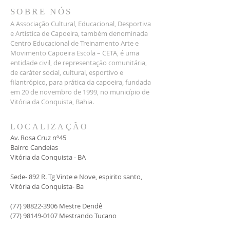
Oferecendo informações claras 
confiança e garantir compras com 
SOBRE NÓS
sobre sua política de frete é uma 
segurança.
A Associação Cultural, Educacional, Desportiva
ótima maneira de estabelecer a 
e Artística de Capoeira, também denominada
confiança e garantir compras com 
Centro Educacional de Treinamento Arte e
segurança.
Movimento Capoeira Escola – CETA, é uma
entidade civil, de representação comunitária,
de caráter social, cultural, esportivo e
filantrópico, para prática da capoeira, fundada
em 20 de novembro de 1999, no município de
Vitória da Conquista, Bahia.
LOCALIZAÇÃO
Av. Rosa Cruz nº45
Bairro Candeias
Vitória da Conquista - BA
Sede- 892 R. Tg Vinte e Nove, espirito santo,
Vitória da Conquista- Ba
(77) 98822-3906
Mestre Dendê
(77) 98149-0107
Mestrando Tucano